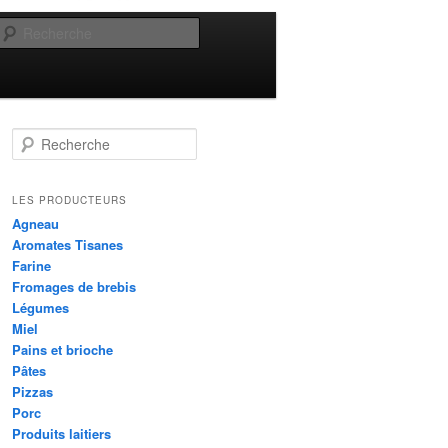
Recherche
R
e
c
h
LES PRODUCTEURS
e
Agneau
r
Aromates Tisanes
c
Farine
h
Fromages de brebis
e
Légumes
Miel
Pains et brioche
Pâtes
Pizzas
Porc
Produits laitiers