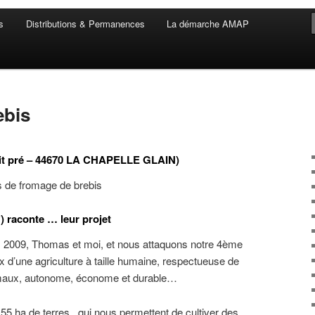
s
Distributions & Permanences
La démarche AMAP
ebis
it pré – 44670 LA CHAPELLE GLAIN)
s de fromage de brebis
)
raconte … leur projet
 2009, Thomas et moi, et nous attaquons notre 4ème
x d’une agriculture à taille humaine, respectueuse de
imaux, autonome, économe et durable…
 55 ha de terres , qui nous permettent de cultiver des