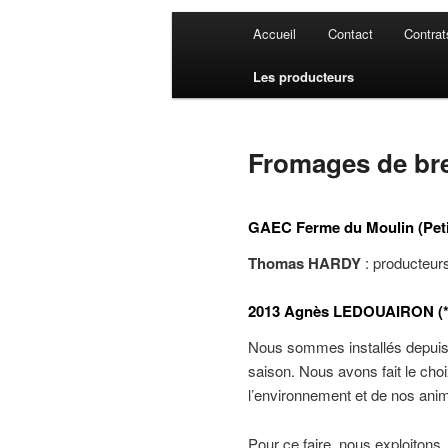
Menu
Accueil
Contact
Contrat
principal
Les producteurs
Fromages de br
GAEC Ferme du Moulin (Pet
Thomas HARDY
: producteur
2013 Agnès LEDOUAIRON (*
Nous sommes installés depuis
saison. Nous avons fait le choi
l’environnement et de nos an
Pour ce faire, nous exploitons,