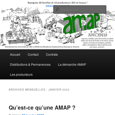
Aller
Aller
Association pour le Maintien de l'Agriculture Paysanne
au
au
Rech
contenu
contenu
principal
secondaire
AMAP Ancenis
Menu
Accueil
Contact
Contrats
principal
Distributions & Permanences
La démarche AMAP
Les producteurs
ARCHIVES MENSUELLES :
JANVIER 2023
Qu’est-ce qu’une AMAP ?