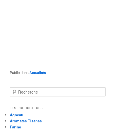
Publié dans
Actualités
R
e
c
h
LES PRODUCTEURS
e
Agneau
r
Aromates Tisanes
c
Farine
h