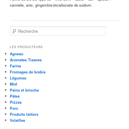
cannelle, anis, gingembre-bicarbonate de sodium.
R
e
c
h
LES PRODUCTEURS
e
Agneau
r
Aromates Tisanes
c
Farine
h
Fromages de brebis
e
Légumes
Miel
Pains et brioche
Pâtes
Pizzas
Porc
Produits laitiers
Volailles