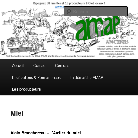
Aller
Association pour le Maintien de l'Agriculture Paysanne
au
Rech
contenu
principal
AMAP Ancenis
Menu
Accueil
Contact
Contrats
principal
Distributions & Permanences
La démarche AMAP
Les producteurs
Miel
Alain Branchereau – L’Atelier du miel