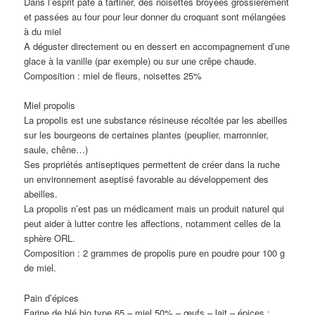
Dans l’esprit pâte à tartiner, des noisettes broyées grossièrement
et passées au four pour leur donner du croquant sont mélangées
à du miel
A déguster directement ou en dessert en accompagnement d’une
glace à la vanille (par exemple) ou sur une crêpe chaude.
Composition : miel de fleurs, noisettes 25%
Miel propolis
La propolis est une substance résineuse récoltée par les abeilles
sur les bourgeons de certaines plantes (peuplier, marronnier,
saule, chêne…)
Ses propriétés antiseptiques permettent de créer dans la ruche
un environnement aseptisé favorable au développement des
abeilles.
La propolis n’est pas un médicament mais un produit naturel qui
peut aider à lutter contre les affections, notamment celles de la
sphère ORL.
Composition : 2 grammes de propolis pure en poudre pour 100 g
de miel.
Pain d’épices
Farine de blé bio type 65 – miel 50% – œufs – lait – épices :