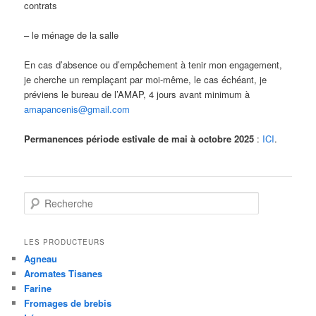
contrats
– le ménage de la salle
En cas d’absence ou d’empêchement à tenir mon engagement,
je cherche un remplaçant par moi-même, le cas échéant, je
préviens le bureau de l’AMAP, 4 jours avant minimum à
amapancenis@gmail.com
Permanences période estivale de mai à octobre 2025
:
ICI
.
R
e
c
h
LES PRODUCTEURS
e
Agneau
r
Aromates Tisanes
c
Farine
h
Fromages de brebis
e