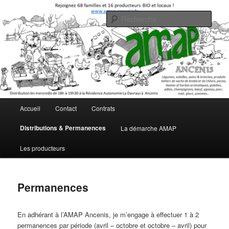
Aller
Association pour le Maintien de l'Agriculture Paysanne
au
Rech
contenu
principal
AMAP Ancenis
Menu
Accueil
Contact
Contrats
principal
Distributions & Permanences
La démarche AMAP
Les producteurs
Permanences
En adhérant à l’AMAP Ancenis, je m’engage à effectuer 1 à 2
permanences par période (avril – octobre et octobre – avril) pour