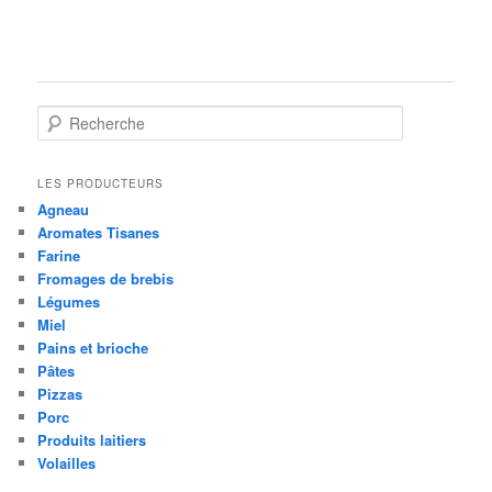
R
e
c
h
LES PRODUCTEURS
e
Agneau
r
Aromates Tisanes
c
Farine
h
Fromages de brebis
e
Légumes
Miel
Pains et brioche
Pâtes
Pizzas
Porc
Produits laitiers
Volailles