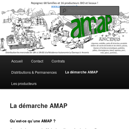
Aller
Association pour le Maintien de l'Agriculture Paysanne
au
Rech
contenu
principal
AMAP Ancenis
Menu
Accueil
Contact
Contrats
principal
La démarche AMAP
Distributions & Permanences
Les producteurs
La démarche AMAP
Qu’est-ce qu’une AMAP ?