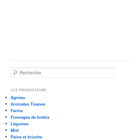
R
e
c
h
LES PRODUCTEURS
e
Agneau
r
Aromates Tisanes
c
Farine
h
Fromages de brebis
e
Légumes
Miel
Pains et brioche